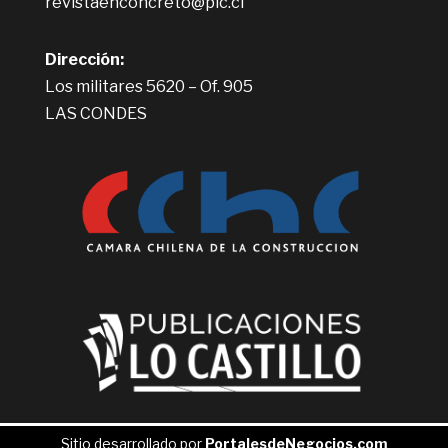
revistaenconcreto@plc.cl
Dirección:
Los militares 5620 – Of. 905
LAS CONDES
Sitio desarrollado por
PortalesdeNegocios.com