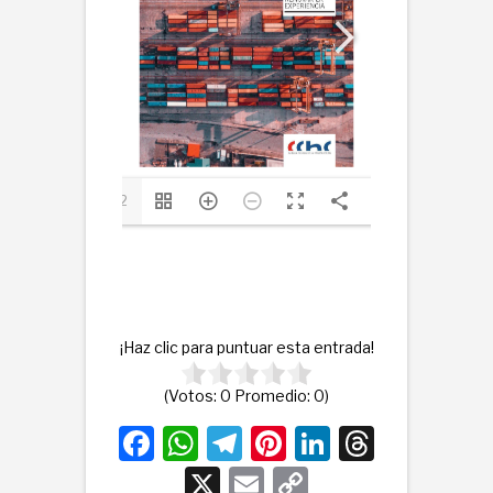
1/72
¡Haz clic para puntuar esta entrada!
(Votos:
0
Promedio:
0
)
F
W
T
Pi
Li
T
a
h
el
nt
n
hr
X
E
C