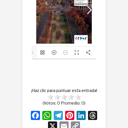
1/76
¡Haz clic para puntuar esta entrada!
(Votos:
0
Promedio:
0
)
F
W
T
Pi
Li
T
a
h
el
nt
n
hr
X
E
C