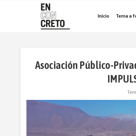
Inicio
Tema a f
Inicio
Tema a f
Asociación Público-Pri
IMPULS
Tem