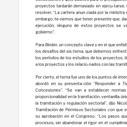
proyectos tardarán demasiado en ejecu-tarse, u
resolver. “La cartera anun-ciada por la ministra 
embargo, te-nemos que tener presente que, dada
ejecución, ninguno de estos proyectos se va
gobierno”.
Para Binder, un concepto clave y en el que enfati
los desafíos del sis-tema, que debemos enfrenta
los períodos de los estudios de los proyectos, 
a los proyectos y los relacio-nados con las trami
Por cierto, el tema fue uno de los puntos de inte
abordó en su presenta-ción “Responder a Tie
Concesiones”. “Se van a establecer normas m
proporcionalidad en la tramitación, ventanilla ú
la tramitación y regulación sectorial”, dijo Nic
Tramitación de Permisos Sectoriales con que el
su aprobación en el Congreso. “Los pasos que e
procesos, sin abandonar el rigor en el cumplimi