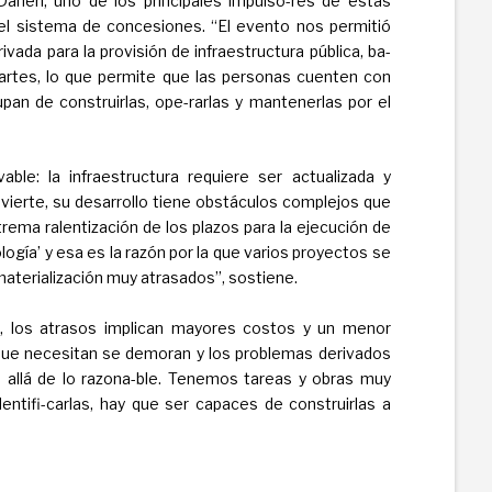
aneri, uno de los principales impulso-res de estas
 el sistema de concesiones. “El evento nos permitió
rivada para la provisión de infraestructura pública, ba-
artes, lo que permite que las personas cuenten con
pan de construirlas, ope-rarlas y mantenerlas por el
ble: la infraestructura requiere ser actualizada y
ierte, su desarrollo tiene obstáculos complejos que
rema ralentización de los plazos para la ejecución de
gía’ y esa es la razón por la que varios proyectos se
aterialización muy atrasados”, sostiene.
a, los atrasos implican mayores costos y un menor
 que necesitan se demoran y los problemas derivados
 allá de lo razona-ble. Tenemos tareas y obras muy
entifi-carlas, hay que ser capaces de construirlas a