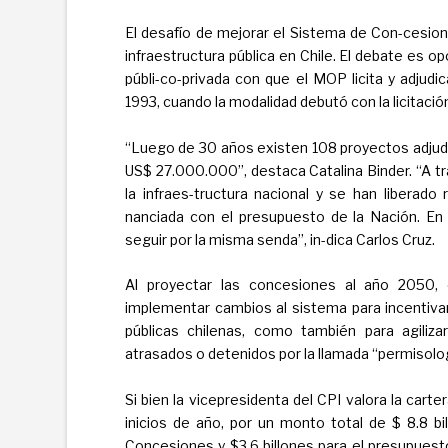
El desafío de mejorar el Sistema de Con-cesione
infraestructura pública en Chile. El debate es o
públi-co-privada con que el MOP licita y adjudi
1993, cuando la modalidad debutó con la licitació
“Luego de 30 años existen 108 proyectos adjud
US$ 27.000.000”, destaca Catalina Binder. “A t
la infraes-tructura nacional y se han liberado 
nanciada con el presupuesto de la Nación. En 
seguir por la misma senda”, in-dica Carlos Cruz.
Al proyectar las concesiones al año 2050, c
implementar cambios al sistema para incentivar 
públicas chilenas, como también para agiliz
atrasados o detenidos por la llamada “permisolog
Si bien la vicepresidenta del CPI valora la cart
inicios de año, por un monto total de $ 8.8 bi
Concesiones y $3,6 billones para el presupuesto