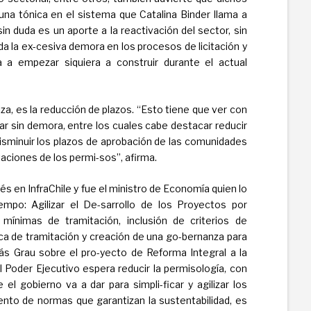
na tónica en el sistema que Catalina Binder llama a
sin duda es un aporte a la reactivación del sector, sin
 la ex-cesiva demora en los procesos de licitación y
 a empezar siquiera a construir durante el actual
za, es la reducción de plazos. “Esto tiene que ver con
r sin demora, entre los cuales cabe destacar reducir
disminuir los plazos de aprobación de las comunidades
taciones de los permi-sos”, afirma.
rés en InfraChile y fue el ministro de Economía quien lo
mpo: Agilizar el De-sarrollo de los Proyectos por
ínimas de tramitación, inclusión de criterios de
nica de tramitación y creación de una go-bernanza para
olás Grau sobre el pro-yecto de Reforma Integral a la
 Poder Ejecutivo espera reducir la permisología, con
l gobierno va a dar para simpli-ficar y agilizar los
ento de normas que garantizan la sustentabilidad, es