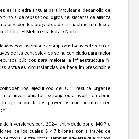
s es la piedra angular para impulsar el desarrollo de
portuno si se repasan os logros del sistema de alianza
ca a privados los proyectos de infraestructura desde
n del Túnel El Melón en la Ruta 5 Norte.
icados con inversiones comprometi-das del orden de
ravés de las concesio-nes se ha cambiado para mejor
recursos públicos para mejorar la infraestructura fi-
las actuales circunstancias se hace im-prescindible
oinciden los ejecutivos del CPI, resulta urgente
a los inversionis-tas extranjeros a invertir en obras
ar la ejecución de los proyectos que permane-cen
ía”.
era de inversiones para 2024, anun-ciada por el MOP a
llones, de los cuales $ 4,7 billones son a través de
 sectorial, entre otros, también advierte que dichos