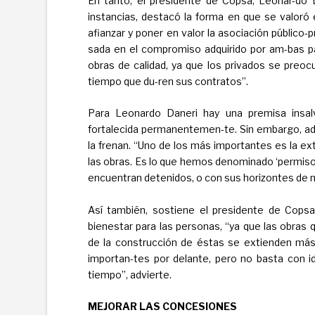
En tanto, el presidente de Copsa, Leonar-do D
instancias, destacó la forma en que se valoró
afianzar y poner en valor la asociación público-p
sada en el compromiso adquirido por am-bas p
obras de calidad, ya que los privados se preocu
tiempo que du-ren sus contratos”.
Para Leonardo Daneri hay una premisa insalva
fortalecida permanentemen-te. Sin embargo, adv
la frenan. “Uno de los más importantes es la ext
las obras. Es lo que hemos denominado ‘permisolo
encuentran detenidos, o con sus horizontes de m
Así también, sostiene el presidente de Cops
bienestar para las personas, “ya que las obras
de la construcción de éstas se extienden más
importan-tes por delante, pero no basta con id
tiempo”, advierte.
MEJORAR LAS CONCESIONES