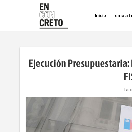
Inicio
Tema a f
Inicio
Tema a f
Ejecución Presupuestaria
F
Tem