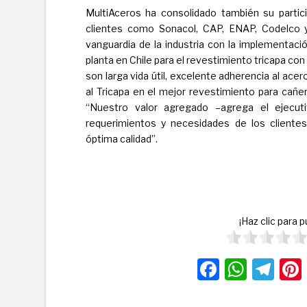
MultiAceros ha consolidado también su partic
clientes como Sonacol, CAP, ENAP, Codelco y
vanguardia de la industria con la implementaci
planta en Chile para el revestimiento tricapa con 
son larga vida útil, excelente adherencia al ace
al Tricapa en el mejor revestimiento para cañe
“Nuestro valor agregado –agrega el ejecut
requerimientos y necesidades de los clientes
óptima calidad”.
¡Haz clic para 
F
W
T
a
h
el