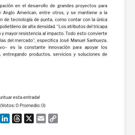
ipación en el desarrollo de grandes proyectos para
 Anglo American, entre otros, y se mantiene a la
ón de tecnología de punta, como contar con la única
polietileno de alta densidad. “Los atributos del tricapa
ro y mayor resistencia al impacto. Todo esto convierte
rías del mercado”, especifica José Manuel Sanhueza.
ivo– es la constante innovación para apoyar los
, entregando productos, servicios y soluciones de
puntuar esta entrada!
(Votos:
0
Promedio:
0
)
Pi
Li
T
X
E
C
nt
n
hr
m
o