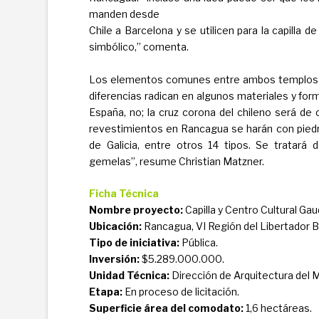
manden desde
Chile a Barcelona y se utilicen para la capilla d
simbólico,” comenta.
Los elementos comunes entre ambos templos pasa
diferencias radican en algunos materiales y form
España, no; la cruz corona del chileno será de 
revestimientos en Rancagua se harán con piedra
de Galicia, entre otros 14 tipos. Se tratará 
gemelas”, resume Christian Matzner.
Ficha Técnica
Nombre proyecto:
Capilla y Centro Cultural Gaud
Ubicación:
Rancagua, VI Región del Libertador B
Tipo de iniciativa:
Pública.
Inversión:
$5.289.000.000.
Unidad Técnica:
Dirección de Arquitectura del M
Etapa:
En proceso de licitación.
Superficie área del comodato:
1,6 hectáreas.