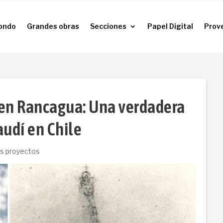
ondo
Grandes obras
Secciones
Papel Digital
Prov
ondo
Grandes obras
Secciones
Papel Digital
Prov
l en Rancagua: Una verdadera
audí en Chile
s proyectos