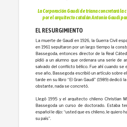
La Corporación Gaudí de triana concretará la
por el arquitecto catalán Antonio Gaudí pa
EL RESURGIMIENTO
La muerte de Gaudí en 1926, la Guerra Civil esp
en 1961 sepultaron por un largo tiempo la constr
Bassegoda, entonces director de la Real Cátedra
pidió a un alumno que ordenara una serie de ar
salvado del conflicto bélico. Fue ahí cuando se e
ese año, Bassegoda escribió un artículo sobre e
tarde en su libro “El Gran Gaudí” (1989) dedicó l
obstante, nada se concretó.
Llegó 1995 y el arquitecto chileno Christian
Bassegoda un curso de doctorado. Estaba ter
español le dijo: “usted que es chileno, le quiero 
su país”.