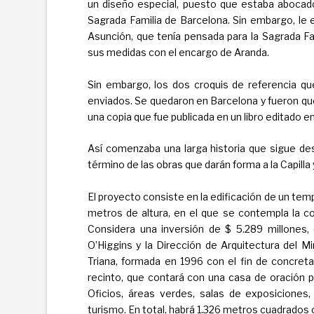
un diseño especial, puesto que estaba abocado 
Sagrada Familia de Barcelona. Sin embargo, le env
Asunción, que tenía pensada para la Sagrada Fam
sus medidas con el encargo de Aranda.
Sin embargo, los dos croquis de referencia que
enviados. Se quedaron en Barcelona y fueron qu
una copia que fue publicada en un libro editado en
Así comenzaba una larga historia que sigue des
término de las obras que darán forma a la Capilla
El proyecto consiste en la edificación de un te
metros de altura, en el que se contempla la co
Considera una inversión de $ 5.289 millones,
O’Higgins y la Dirección de Arquitectura del M
Triana, formada en 1996 con el fin de concretar
recinto, que contará con una casa de oración 
Oficios, áreas verdes, salas de exposiciones, l
turismo. En total, habrá 1.326 metros cuadrados 