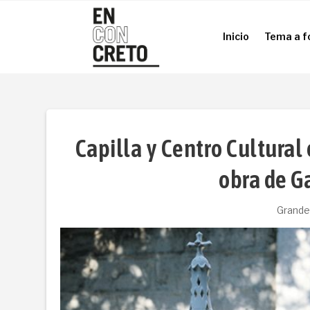
Inicio
Tema a f
Inicio
Tema a f
Capilla y Centro Cultura
obra de G
Grande