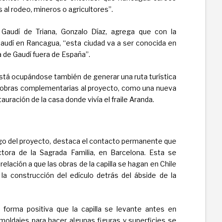
al rodeo, mineros o agricultores”.
 Gaudí de Triana, Gonzalo Díaz, agrega que con la
 Gaudí en Rancagua, “esta ciudad va a ser conocida en
a de Gaudí fuera de España”.
está ocupándose también de generar una ruta turística
s obras complementarias al proyecto, como una nueva
tauración de la casa donde vivía el fraile Aranda.
argo del proyecto, destaca el contacto permanente que
ctora de la Sagrada Familia, en Barcelona. Esta se
lación a que las obras de la capilla se hagan en Chile
a construcción del edículo detrás del ábside de la
 forma positiva que la capilla se levante antes en
moldajes para hacer algunas figuras y superficies se