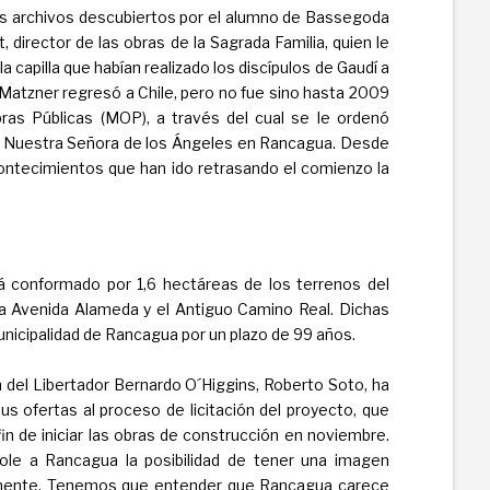
os archivos descubiertos por el alumno de Bassegoda
, director de las obras de la Sagrada Familia, quien le
a capilla que habían realizado los discípulos de Gaudí a
Matzner regresó a Chile, pero no fue sino hasta 2009
ras Públicas (MOP), a través del cual se le ordenó
lla Nuestra Señora de los Ángeles en Rancagua. Desde
ontecimientos que han ido retrasando el comienzo la
tá conformado por 1,6 hectáreas de los terrenos del
la Avenida Alameda y el Antiguo Camino Real. Dichas
nicipalidad de Rancagua por un plazo de 99 años.
n del Libertador Bernardo O´Higgins, Roberto Soto, ha
 ofertas al proceso de licitación del proyecto, que
n de iniciar las obras de construcción en noviembre.
ole a Rancagua la posibilidad de tener una imagen
almente. Tenemos que entender que Rancagua carece