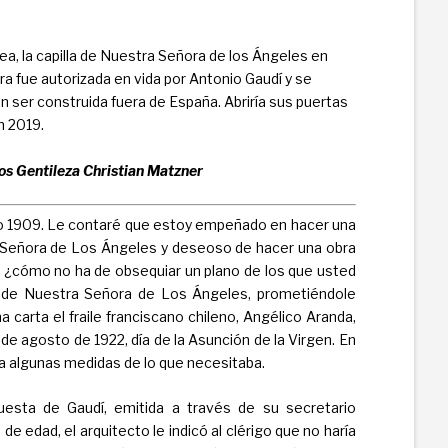
a, la capilla de Nuestra Señora de los Ángeles en
 fue autorizada en vida por Antonio Gaudí y se
n ser construida fuera de España. Abriría sus puertas
n 2019.
os Gentileza Christian Matzner
año 1909. Le contaré que estoy empeñado en hacer una
a Señora de Los Ángeles y deseoso de hacer una obra
go: ¿cómo no ha de obsequiar un plano de los que usted
 de Nuestra Señora de Los Ángeles, prometiéndole
 carta el fraile franciscano chileno, Angélico Aranda,
5 de agosto de 1922, día de la Asunción de la Virgen. En
a algunas medidas de lo que necesitaba.
puesta de Gaudí, emitida a través de su secretario
de edad, el arquitecto le indicó al clérigo que no haría