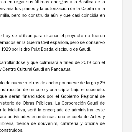
a entregar sus últimas energías a la Basílica de la
iaría los planos y la autorización de la Capilla de la
ilia, pero no construida aún, y que casi coincidía en
 hoy se utilizan para diseñar el proyecto no fueron
emados en la Guerra Civil española, pero se conservó
 1929 por Isidro Puig Boada, discípulo de Gaudí.
arrollándose y que culminará a fines de 2019 con el
 y Centro Cultural Gaudí en Rancagua.
mplo de nueve metros de ancho por nueve de largo y 29
nstrucción de un coro y una cripta bajo el subsuelo.
 que serán financiados por el Gobierno Regional de
inisterio de Obras Públicas. La Corporación Gaudí de
 la iniciativa, será la encargada de administrar este
para actividades ecuménicas, una escuela de Artes y
ibrería, tienda de souvenirs, cafetería y oficina de
construidos.