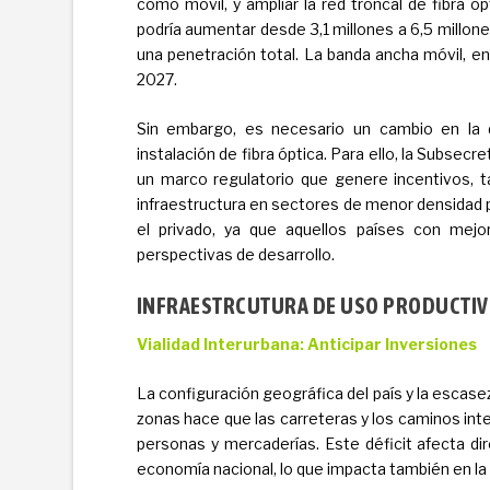
como móvil, y ampliar la red troncal de fibra ó
podría aumentar desde 3,1 millones a 6,5 millones
una penetración total. La banda ancha móvil, e
2027.
Sin embargo, es necesario un cambio en la d
instalación de fibra óptica. Para ello, la Subsec
un marco regulatorio que genere incentivos, ta
infraestructura en sectores de menor densidad 
el privado, ya que aquellos países con mej
perspectivas de desarrollo.
INFRAESTRCUTURA DE USO PRODUCTI
Vialidad Interurbana: Anticipar Inversiones
La configuración geográfica del país y la escase
zonas hace que las carreteras y los caminos inte
personas y mercaderías. Este déficit afecta dir
economía nacional, lo que impacta también en la 