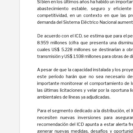
Si bien en los últimos años ha habido un importan
abastecimiento estable, seguro y eficient
competitividad, en un contexto en que las pr
demanda del Sistema Eléctrico Nacional aumenta
De acuerdo con el ICD, se estima que para el p
8.959 millones (cifra que presenta una disminu
cuales US$ 5.228 millones se destinarían a ob
transmisión y US$ 1.938 millones para obras de di
A pesar de que la capacidad instalada y los pro
este período harán que no sea necesario desa
importante monitorear el comportamiento de l
las últimas licitaciones y velar por la oportuna 
ambientales de líneas ya adjudicadas.
Para el segmento dedicado a la distribución, el
necesiten nuevas inversiones para asegurar
recomendación del ICD apunta a estar alerta fr
generar nuevas medidas, desafíos y oportunida