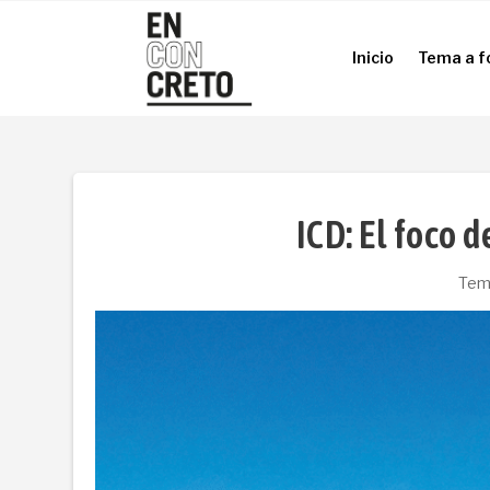
Inicio
Tema a f
Inicio
Tema a f
ICD: El foco d
Tem