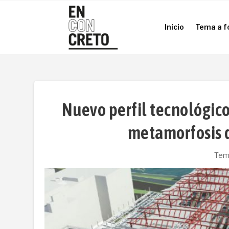
Inicio
Tema a f
Inicio
Tema a f
Nuevo perfil tecnológico
metamorfosis d
Tem