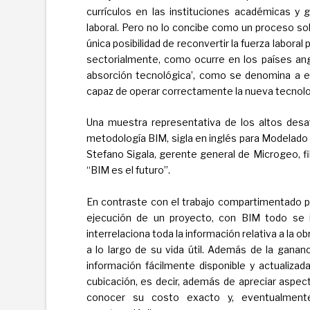
currículos en las instituciones académicas y 
laboral. Pero no lo concibe como un proceso sol
única posibilidad de reconvertir la fuerza labora
sectorialmente, como ocurre en los países angl
absorción tecnológica’, como se denomina a e
capaz de operar correctamente la nueva tecnolog
Una muestra representativa de los altos desaf
metodología BIM, sigla en inglés para Modelado 
Stefano Sigala, gerente general de Microgeo, fi
“BIM es el futuro”.
En contraste con el trabajo compartimentado po
ejecución de un proyecto, con BIM todo se 
interrelaciona toda la información relativa a la 
a lo largo de su vida útil. Además de la gana
información fácilmente disponible y actualizada
cubicación, es decir, además de apreciar aspect
conocer su costo exacto y, eventualmente