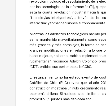
revolución involucró el descubrimiento de la elec
con las tecnologías de la información (TI), que p
está la cuarta revolución industrial hacia la 
“tecnologías inteligentes”, a través de las 
interactuar y tomar decisiones autónomamente (
Mientras los adelantos tecnológicos han ido pe
se ha mantenido mayoritariamente como espect
más grandes y más complejos, la forma de hac
grandes modificaciones en relación a lo que o
hacer mejoras, no hemos sabido implementarlas 
rudimentaria”, reconoce Adelchi Colombo, pres
(CDT), entidad que pertenece a la CChC.
El estancamiento no ha estado exento de costos
Católica de Chile (PUC) revela que, al año 201
construcción mostraba un nulo crecimiento res
economía chilena. Si hubiese sido similar, el c
promedio, 1,5 puntos más alto cada año.