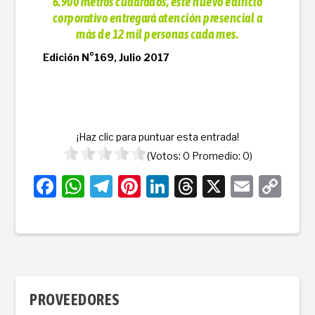
6.900 metros cuadrados, este nuevo edificio
corporativo entregará atención presencial a
más de 12 mil personas cada mes.
Edición N°169, Julio 2017
¡Haz clic para puntuar esta entrada!
(Votos:
0
Promedio:
0
)
F
W
T
Pi
Li
T
X
E
C
a
h
el
nt
n
hr
m
o
c
at
e
er
k
e
ail
p
e
s
gr
e
e
a
y
b
A
a
st
dI
d
Li
o
p
m
n
s
n
PROVEEDORES