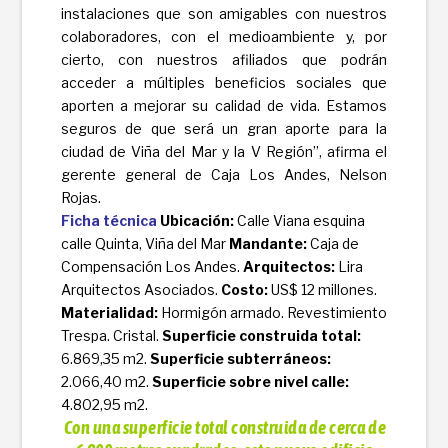
instalaciones que son amigables con nuestros
colaboradores, con el medioambiente y, por
cierto, con nuestros afiliados que podrán
acceder a múltiples beneficios sociales que
aporten a mejorar su calidad de vida. Estamos
seguros de que será un gran aporte para la
ciudad de Viña del Mar y la V Región”, afirma el
gerente general de Caja Los Andes, Nelson
Rojas.
Ficha técnica
Ubicación:
Calle Viana esquina
calle Quinta, Viña del Mar
Mandante:
Caja de
Compensación Los Andes.
Arquitectos:
Lira
Arquitectos Asociados.
Costo:
US$ 12 millones.
Materialidad:
Hormigón armado. Revestimiento
Trespa. Cristal.
Superficie construida total:
6.869,35 m
2
.
Superficie subterráneos:
2.066,40 m
2
.
Superficie sobre nivel calle:
4.802,95 m
2
.
Con una superficie total construida de cerca de