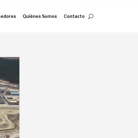
eedores
Quiénes Somos
Contacto
eedores
Quiénes Somos
Contacto