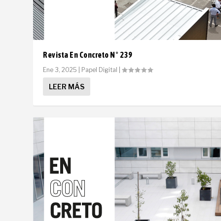
Revista En Concreto N° 239
Ene 3, 2025
|
Papel Digital
|
LEER MÁS