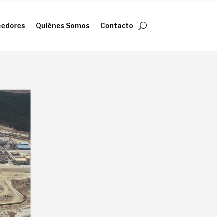
eedores
Quiénes Somos
Contacto
eedores
Quiénes Somos
Contacto