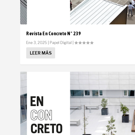
Revista En Concreto N° 239
Ene 3, 2025
|
Papel Digital
|
LEER MÁS