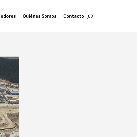
eedores
Quiénes Somos
Contacto
eedores
Quiénes Somos
Contacto