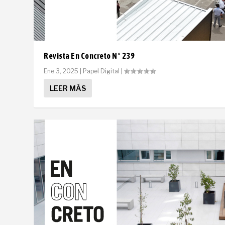
Revista En Concreto N° 239
Ene 3, 2025
|
Papel Digital
|
LEER MÁS