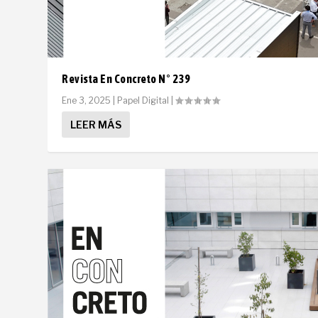
Revista En Concreto N° 239
Ene 3, 2025
|
Papel Digital
|
LEER MÁS