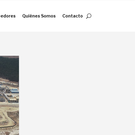
eedores
Quiénes Somos
Contacto
eedores
Quiénes Somos
Contacto