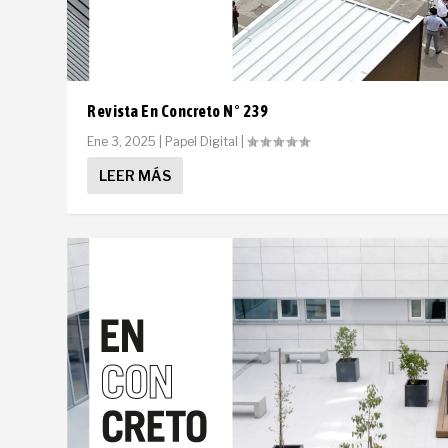
Revista En Concreto N° 239
Ene 3, 2025
|
Papel Digital
|
LEER MÁS