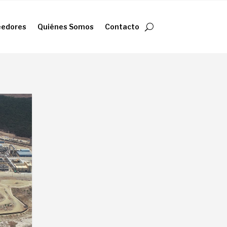
eedores
Quiénes Somos
Contacto
eedores
Quiénes Somos
Contacto