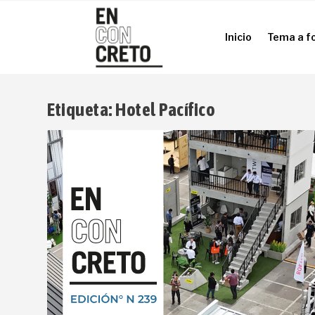
Inicio
Tema a f
Inicio
Tema a f
Etiqueta:
Hotel Pacífico