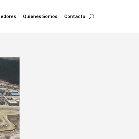
eedores
Quiénes Somos
Contacto
eedores
Quiénes Somos
Contacto