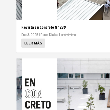
Revista En Concreto N° 239
Ene 3, 2025
|
Papel Digital
|
LEER MÁS