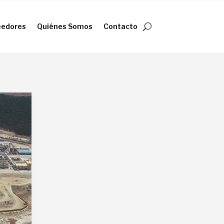
eedores
Quiénes Somos
Contacto
eedores
Quiénes Somos
Contacto