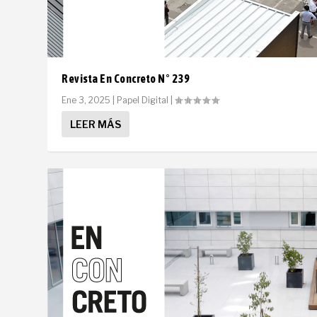
Revista En Concreto N° 239
Ene 3, 2025
|
Papel Digital
|
LEER MÁS