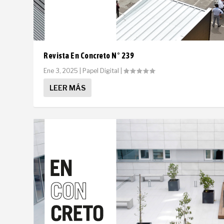
Revista En Concreto N° 239
Ene 3, 2025
|
Papel Digital
|
LEER MÁS