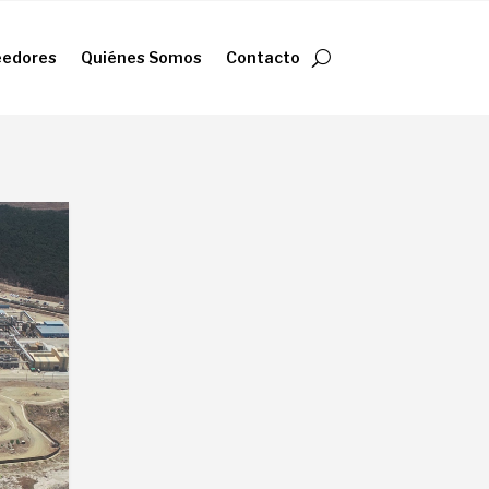
eedores
Quiénes Somos
Contacto
eedores
Quiénes Somos
Contacto